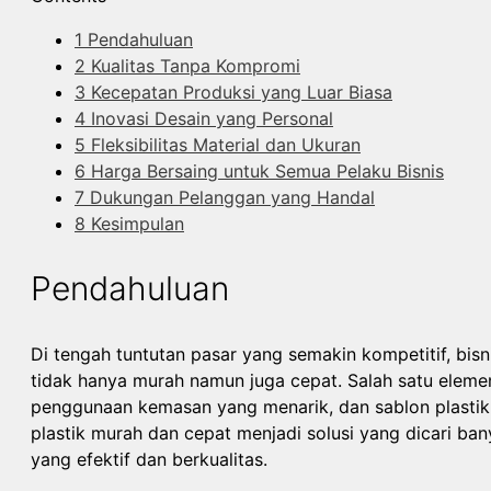
1
Pendahuluan
2
Kualitas Tanpa Kompromi
3
Kecepatan Produksi yang Luar Biasa
4
Inovasi Desain yang Personal
5
Fleksibilitas Material dan Ukuran
6
Harga Bersaing untuk Semua Pelaku Bisnis
7
Dukungan Pelanggan yang Handal
8
Kesimpulan
Pendahuluan
Di tengah tuntutan pasar yang semakin kompetitif, bis
tidak hanya murah namun juga cepat. Salah satu elem
penggunaan kemasan yang menarik, dan sablon plastik m
plastik murah dan cepat menjadi solusi yang dicari 
yang efektif dan berkualitas.