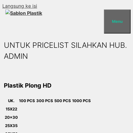
Langsung ke isi
Menu
UNTUK PRICELIST SILAHKAN HUB.
ADMIN
Plastik Plong HD
UK.
100 PCS
300 PCS
500 PCS
1000 PCS
15X22
20x30
25X35