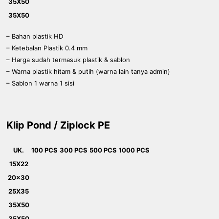
35X50
35X50
– Bahan plastik HD
– Ketebalan Plastik 0.4 mm
– Harga sudah termasuk plastik & sablon
– Warna plastik hitam & putih (warna lain tanya admin)
– Sablon 1 warna 1 sisi
Klip Pond / Ziplock PE
UK.
100 PCS
300 PCS
500 PCS
1000 PCS
15X22
20x30
25X35
35X50
35X50