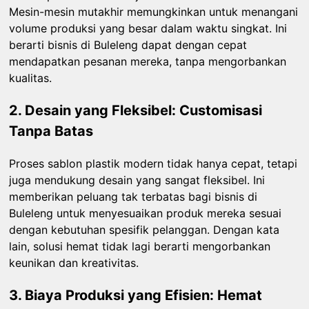
Mesin-mesin mutakhir memungkinkan untuk menangani
volume produksi yang besar dalam waktu singkat. Ini
berarti bisnis di Buleleng dapat dengan cepat
mendapatkan pesanan mereka, tanpa mengorbankan
kualitas.
2. Desain yang Fleksibel: Customisasi
Tanpa Batas
Proses sablon plastik modern tidak hanya cepat, tetapi
juga mendukung desain yang sangat fleksibel. Ini
memberikan peluang tak terbatas bagi bisnis di
Buleleng untuk menyesuaikan produk mereka sesuai
dengan kebutuhan spesifik pelanggan. Dengan kata
lain, solusi hemat tidak lagi berarti mengorbankan
keunikan dan kreativitas.
3. Biaya Produksi yang Efisien: Hemat