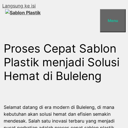
Langsung ke isi
Menu
Proses Cepat Sablon
Plastik menjadi Solusi
Hemat di Buleleng
Selamat datang di era modern di Buleleng, di mana
kebutuhan akan solusi hemat dan efisien semakin
mendesak. Salah satu inovasi terbaru yang menjadi
pusat perhatian adalah proses cepat sablon plastik.